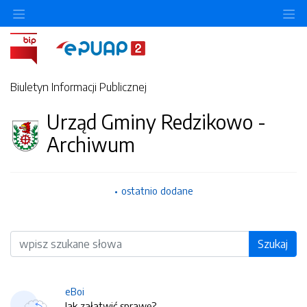
O
Biuletyn Informacji Publicznej
Urząd Gminy Redzikowo -
Archiwum
ostatnio dodane
Wyszukiwarka
Szukaj
eBoi
Jak załatwić sprawę?