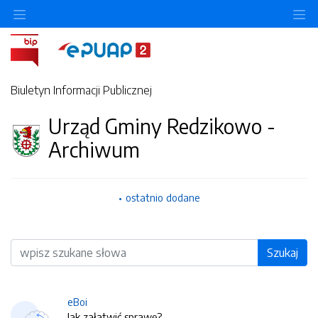
O
Biuletyn Informacji Publicznej
Urząd Gminy Redzikowo -
Archiwum
ostatnio dodane
Wyszukiwarka
Szukaj
eBoi
Jak załatwić sprawę?