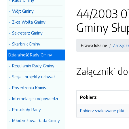
Rada Gminy
44/2003 0
Wójt Gminy
Z-ca Wójta Gminy
Gminy Słu
Sekretarz Gminy
Skarbnik Gminy
Prawo lokalne
Zarządz
Działalność Rady Gminy
Regulamin Rady Gminy
Załączniki d
Sesja i projekty uchwał
Posiedzenia Komisji
Pobierz
Interpelacje i odpowiedzi
Protokoły Rady
Pobierz spakowane pliki
Młodzieżowa Rada Gminy