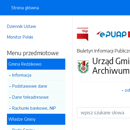
Strona główna
Dziennik Ustaw
Monitor Polski
Biuletyn Informacji Publicz
Menu przedmiotowe
Urząd Gmi
Gmina Redzikowo
Archiwum
Informacja
Podstawowe dane
os
Dane teleadresowe
Rachunki bankowe, NIP
Wyszukiwarka
Władze Gminy