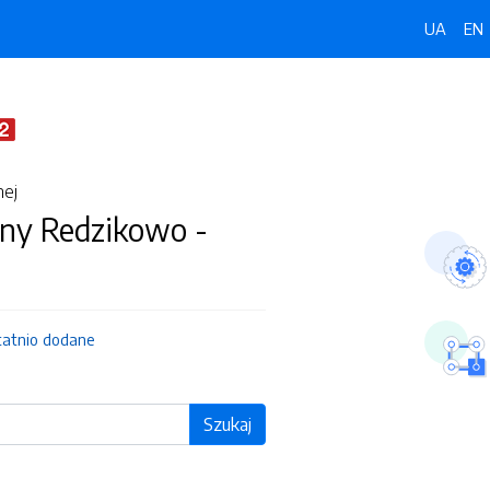
UA
EN
nej
ny Redzikowo -
tatnio dodane
Szukaj