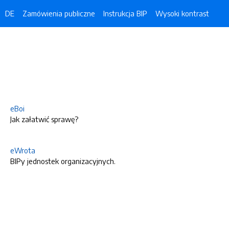
DE
Zamówienia publiczne
Instrukcja BIP
Wysoki kontrast
eBoi
Jak załatwić sprawę?
eWrota
BIPy jednostek organizacyjnych.