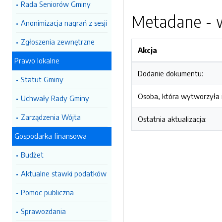
Rada Seniorów Gminy
Metadane - w
Anonimizacja nagrań z sesji
Zgłoszenia zewnętrzne
Akcja
Prawo lokalne
Dodanie dokumentu:
Statut Gminy
Osoba, która wytworzyła i
Uchwały Rady Gminy
Zarządzenia Wójta
Ostatnia aktualizacja:
Gospodarka finansowa
Budżet
Aktualne stawki podatków
Pomoc publiczna
Sprawozdania