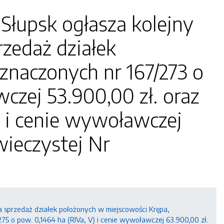
Słupsk ogłasza kolejny
rzedaż działek
znaczonych nr 167/273 o
czej 53.900,00 zł. oraz
) i cenie wywoławczej
wieczystej Nr
a sprzedaż działek położonych w miejscowości Krępa,
275 o pow. 0,1464 ha (RIVa, V) i cenie wywoławczej 63.900,00 zł.