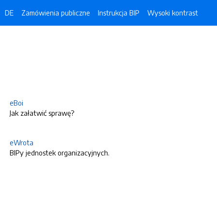
DE
Zamówienia publiczne
Instrukcja BIP
Wysoki kontrast
eBoi
Jak załatwić sprawę?
eWrota
BIPy jednostek organizacyjnych.