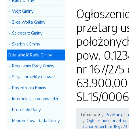
Rada Gminy
Ogłoszenie
Wójt Gminy
Z-ca Wójta Gminy
przetarg u
Sekretarz Gminy
położonych
Skarbnik Gminy
pow. 0,123
Działalność Rady Gminy
nr 167/275
Regulamin Rady Gminy
Sesja i projekty uchwał
63.900,00 
Posiedzenia Komisji
SL1S/0006
Interpelacje i odpowiedzi
Protokoły Rady
Informacje
Przetargi - 
Młodzieżowa Rada Gminy
Ogłoszenie o przetargu
oznaczonych nr 167/273 o