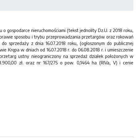
oku o gospodarce nieruchomościami (tekst jednolity Dz.U. z 2018 roku,
sprawie sposobu i trybu przeprowadzania przetargów oraz rokowań
 do sprzedaży z dnia 16.07.2018 roku, (ogłoszonym do publicznej
ie Krępa w dniach od 16.07.2018 r. do 06.08.2018 r. i umieszczenie
jny przetarg ustny nieograniczony na sprzedaż działek położonych w
.900,00 zł. oraz nr 167/275 o pow. 0,1464 ha (RIVa, V) i cenie