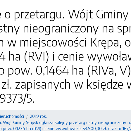
 o przetargu. Wójt Gminy 
stny nieograniczony na sp
 w miejscowości Krępa, o
4 ha (RVI) i cenie wywoław
 o pow. 0,1464 ha (RIVa, V
zł. zapisanych w księdze 
9373/5.
nieruchomości
2019 rok.
. Wójt Gminy Słupsk ogłasza kolejny przetarg ustny nieograniczony n
 pow. 0,1234 ha (RVI) i cenie wywoławczej 53.900,00 zł. oraz nr 167/