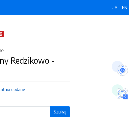
UA
EN
nej
ny Redzikowo -
tatnio dodane
Szukaj