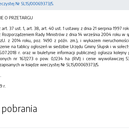
eczystej Nr SL1S/00069373/5.
NIE O PRZETARGU
rt. 37 ust. 1, art. 38, art. 40 ust. 1 ustawy z dnia 21 sierpnia 1997 r
z Rozporządzeniem Rady Ministrów z dnia 14 września 2004 roku w 
zU. z 2014 roku, poz. 1490 z późn. zm.), i wykazem nieruchomości
nie na tablicy ogłoszeń w siedzibie Urzędu Gminy Słupsk i w sołectw
16.07.2018 r. oraz w biuletynie informacji publicznej) ogłasza kole
zonych nr 167/273 o pow. 0,1234 ha (RVI) i cenie wywoławczej 53
zapisanych w księdze wieczystej Nr
SL1S/00069373/5.
.
9 r.
o pobrania