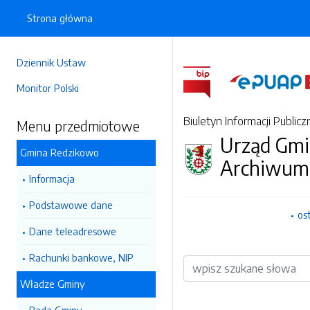
Strona główna
Dziennik Ustaw
Monitor Polski
Biuletyn Informacji Publicz
Menu przedmiotowe
Urząd Gmi
Gmina Redzikowo
Archiwum
Informacja
Podstawowe dane
os
Dane teleadresowe
Rachunki bankowe, NIP
Wyszukiwarka
Władze Gminy