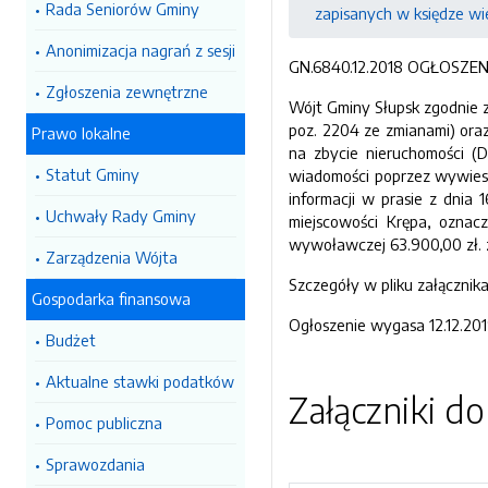
Rada Seniorów Gminy
zapisanych w księdze wi
Anonimizacja nagrań z sesji
GN.6840.12.2018 OGŁOSZE
Zgłoszenia zewnętrzne
Wójt Gminy Słupsk zgodnie z a
poz. 2204 ze zmianami) ora
Prawo lokalne
na zbycie nieruchomości (D
Statut Gminy
wiadomości poprzez wywiesze
informacji w prasie z dnia 
Uchwały Rady Gminy
miejscowości Krępa, oznac
wywoławczej 63.900,00 zł. 
Zarządzenia Wójta
Szczegóły w pliku załącznika
Gospodarka finansowa
Ogłoszenie wygasa 12.12.201
Budżet
Aktualne stawki podatków
Załączniki d
Pomoc publiczna
Sprawozdania