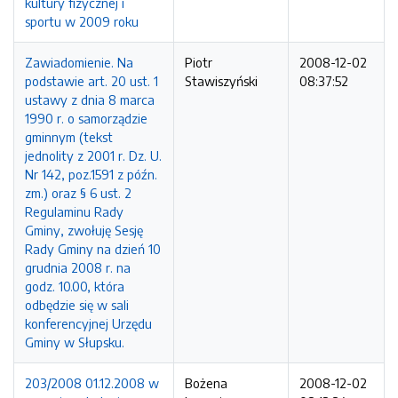
kultury fizycznej i
sportu w 2009 roku
Zawiadomienie. Na
Piotr
2008-12-02
podstawie art. 20 ust. 1
Stawiszyński
08:37:52
ustawy z dnia 8 marca
1990 r. o samorządzie
gminnym (tekst
jednolity z 2001 r. Dz. U.
Nr 142, poz.1591 z późn.
zm.) oraz § 6 ust. 2
Regulaminu Rady
Gminy, zwołuję Sesję
Rady Gminy na dzień 10
grudnia 2008 r. na
godz. 10.00, która
odbędzie się w sali
konferencyjnej Urzędu
Gminy w Słupsku.
203/2008 01.12.2008 w
Bożena
2008-12-02