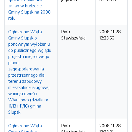
zmian w budżecie
Gminy Słupsk na 2008
rok.
Ogłoszenie Wójta
Piotr
2008-11-28
Gminy Słupsk o
Stawiszyński
12:23:56
ponownym wyłożeniu
do publicznego wglądu
projektu miejscowego
planu
zagospodarowania
przestrzennego dla
terenu zabudowy
mieszkalno-usługowej
w miejscowości
Włynkowo (działki nr
11/13 i 11/16) gmina
Słupsk
Ogłoszenie Wójta
Piotr
2008-11-28
Gminy Słupsk o
Stawiszyński
12:23:31