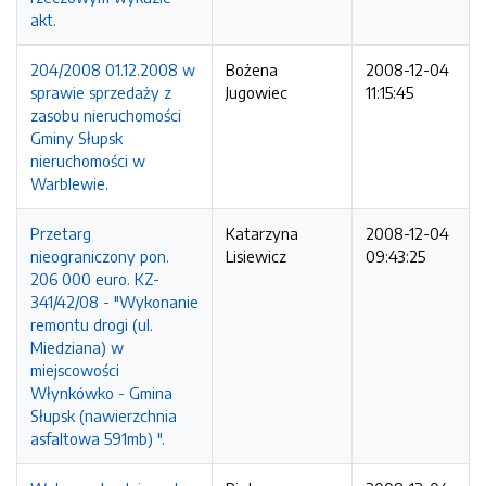
akt.
204/2008 01.12.2008 w
Bożena
2008-12-04
sprawie sprzedaży z
Jugowiec
11:15:45
zasobu nieruchomości
Gminy Słupsk
nieruchomości w
Warblewie.
Przetarg
Katarzyna
2008-12-04
nieograniczony pon.
Lisiewicz
09:43:25
206 000 euro. KZ-
341/42/08 - "Wykonanie
remontu drogi (ul.
Miedziana) w
miejscowości
Włynkówko - Gmina
Słupsk (nawierzchnia
asfaltowa 591mb) ".