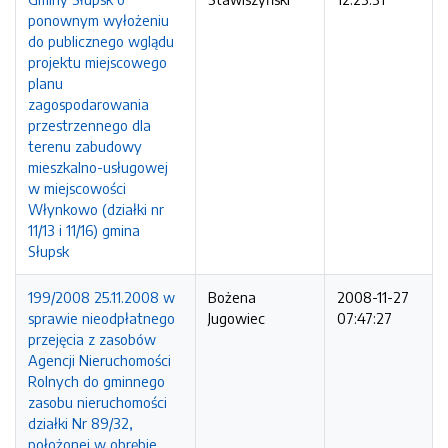
ponownym wyłożeniu
do publicznego wglądu
projektu miejscowego
planu
zagospodarowania
przestrzennego dla
terenu zabudowy
mieszkalno-usługowej
w miejscowości
Włynkowo (działki nr
11/13 i 11/16) gmina
Słupsk
199/2008 25.11.2008 w
Bożena
2008-11-27
sprawie nieodpłatnego
Jugowiec
07:47:27
przejęcia z zasobów
Agencji Nieruchomości
Rolnych do gminnego
zasobu nieruchomości
działki Nr 89/32,
położonej w obrębie