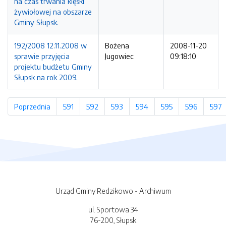
na czas trwania klęski
żywiołowej na obszarze
Gminy Słupsk.
192/2008 12.11.2008 w
Bożena
2008-11-20
sprawie przyjęcia
Jugowiec
09:18:10
projektu budżetu Gminy
Słupsk na rok 2009.
Poprzednia
strona
591
strona
592
strona
593
strona
594
strona
595
strona
596
strona
597
s
Urząd Gminy Redzikowo - Archiwum
ul. Sportowa 34
76-200, Słupsk