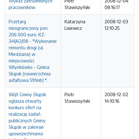
Wykaz zatrudnionych
Piotr
2008-12-04
pracowników
Stawiszyński
08:16:17
Przetarg
Katarzyna
2008-12-03
nieograniczony pon.
Lisiewicz
12:10:25
206 000 euro. KZ-
341/42/08 - "Wykonanie
remontu drogi (ul.
Miedziana) w
miejscowości
Włynkówko - Gmina
Słupsk (nawierzchnia
asfaltowa 591mb) ".
Wójt Gminy Słupsk
Piotr
2008-12-02
ogłasza otwarty
Stawiszyński
14:10:16
konkurs ofert na
realizację zadań
publicznych Gminy
Słupsk w zakresie
upowszechniania