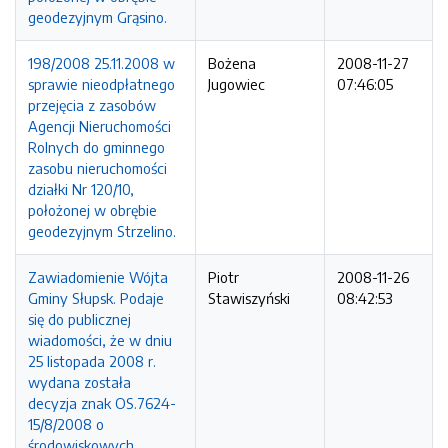
geodezyjnym Grąsino.
198/2008 25.11.2008 w
Bożena
2008-11-27
sprawie nieodpłatnego
Jugowiec
07:46:05
przejęcia z zasobów
Agencji Nieruchomości
Rolnych do gminnego
zasobu nieruchomości
działki Nr 120/10,
położonej w obrębie
geodezyjnym Strzelino.
Zawiadomienie Wójta
Piotr
2008-11-26
Gminy Słupsk. Podaje
Stawiszyński
08:42:53
się do publicznej
wiadomości, że w dniu
25 listopada 2008 r.
wydana została
decyzja znak OS.7624-
15/8/2008 o
środowiskowych