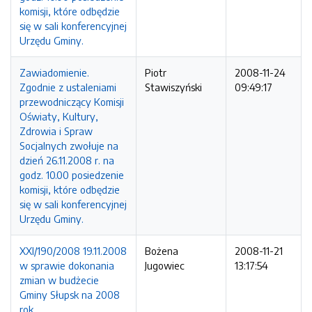
komisji, które odbędzie
się w sali konferencyjnej
Urzędu Gminy.
Zawiadomienie.
Piotr
2008-11-24
Zgodnie z ustaleniami
Stawiszyński
09:49:17
przewodniczący Komisji
Oświaty, Kultury,
Zdrowia i Spraw
Socjalnych zwołuje na
dzień 26.11.2008 r. na
godz. 10.00 posiedzenie
komisji, które odbędzie
się w sali konferencyjnej
Urzędu Gminy.
XXI/190/2008 19.11.2008
Bożena
2008-11-21
w sprawie dokonania
Jugowiec
13:17:54
zmian w budżecie
Gminy Słupsk na 2008
rok.