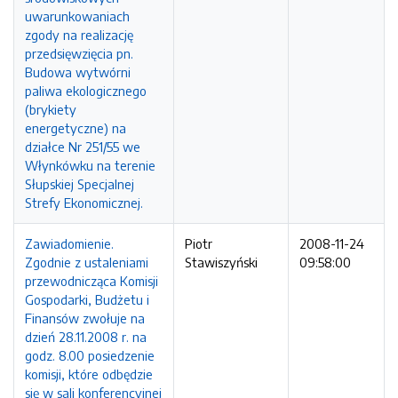
uwarunkowaniach
zgody na realizację
przedsięwzięcia pn.
Budowa wytwórni
paliwa ekologicznego
(brykiety
energetyczne) na
działce Nr 251/55 we
Włynkówku na terenie
Słupskiej Specjalnej
Strefy Ekonomicznej.
Zawiadomienie.
Piotr
2008-11-24
Zgodnie z ustaleniami
Stawiszyński
09:58:00
przewodnicząca Komisji
Gospodarki, Budżetu i
Finansów zwołuje na
dzień 28.11.2008 r. na
godz. 8.00 posiedzenie
komisji, które odbędzie
się w sali konferencyjnej