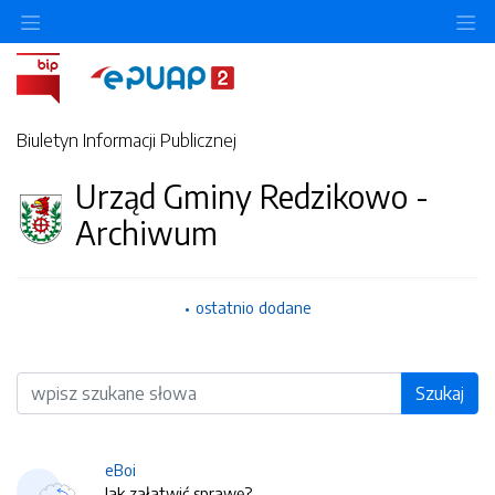
O
Biuletyn Informacji Publicznej
Urząd Gminy Redzikowo -
Archiwum
ostatnio dodane
Wyszukiwarka
Szukaj
eBoi
Jak załatwić sprawę?