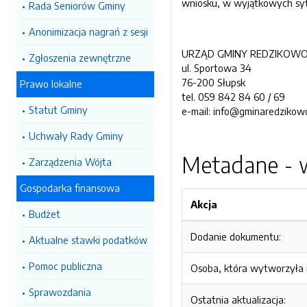
wniosku, w wyjątkowych sytu
Rada Seniorów Gminy
Anonimizacja nagrań z sesji
URZĄD GMINY REDZIKOW
Zgłoszenia zewnętrzne
ul. Sportowa 34
76-200 Słupsk
Prawo lokalne
tel. 059 842 84 60 / 69
Statut Gminy
e-mail: info@gminaredzikowo
Uchwały Rady Gminy
Metadane - w
Zarządzenia Wójta
Gospodarka finansowa
Akcja
Budżet
Dodanie dokumentu:
Aktualne stawki podatków
Pomoc publiczna
Osoba, która wytworzyła i
Sprawozdania
Ostatnia aktualizacja: