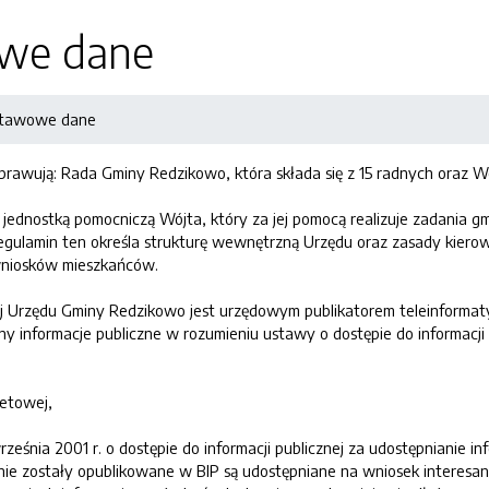
we dane
tawowe dane
prawują: Rada Gminy Redzikowo, która składa się z 15 radnych oraz 
jednostką pomocniczą Wójta, który za jej pomocą realizuje zadania 
gulamin ten określa strukturę wewnętrzną Urzędu oraz zasady kiero
 wniosków mieszkańców.
znej Urzędu Gminy Redzikowo jest urzędowym publikatorem teleinform
y informacje publiczne w rozumieniu ustawy o dostępie do informacji 
netowej,
rześnia 2001 r. o dostępie do informacji publicznej za udostępnianie
nie zostały opublikowane w BIP są udostępniane na wniosek interesanta