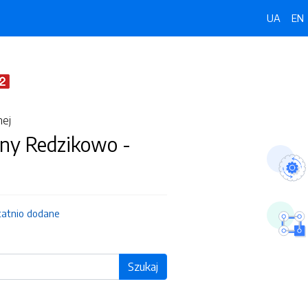
UA
EN
nej
ny Redzikowo -
tatnio dodane
Szukaj