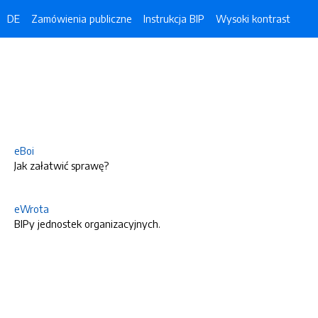
DE
Zamówienia publiczne
Instrukcja BIP
Wysoki kontrast
eBoi
Jak załatwić sprawę?
eWrota
BIPy jednostek organizacyjnych.