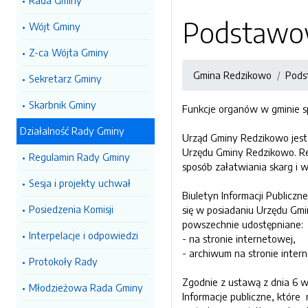
Rada Gminy
Podstawo
Wójt Gminy
Z-ca Wójta Gminy
Gmina Redzikowo
Pods
Sekretarz Gminy
Skarbnik Gminy
Funkcje organów w gminie s
Działalność Rady Gminy
Urząd Gminy Redzikowo jest 
Urzędu Gminy Redzikowo. Re
Regulamin Rady Gminy
sposób załatwiania skarg i
Sesja i projekty uchwał
Biuletyn Informacji Public
Posiedzenia Komisji
się w posiadaniu Urzędu Gmin
powszechnie udostępniane:
Interpelacje i odpowiedzi
- na stronie internetowej,
- archiwum na stronie inter
Protokoły Rady
Zgodnie z ustawą z dnia 6 w
Młodzieżowa Rada Gminy
Informacje publiczne, które 