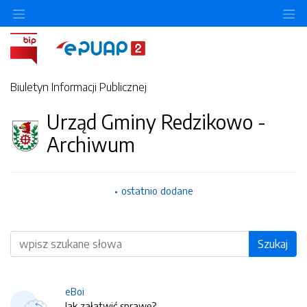
O
Biuletyn Informacji Publicznej
Urząd Gminy Redzikowo -
Archiwum
ostatnio dodane
Wyszukiwarka
Szukaj
eBoi
Jak załatwić sprawę?