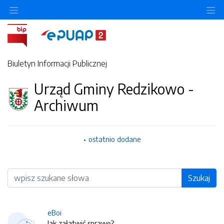
O
Biuletyn Informacji Publicznej
Urząd Gminy Redzikowo -
Archiwum
ostatnio dodane
Wyszukiwarka
Szukaj
eBoi
Jak załatwić sprawę?