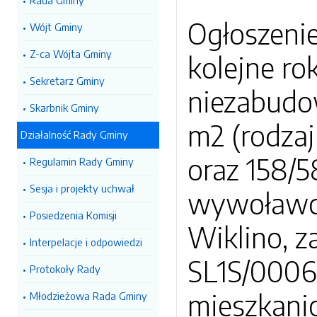
Rada Gminy
Ogłoszeni
Wójt Gminy
Z-ca Wójta Gminy
kolejne ro
Sekretarz Gminy
niezabudow
Skarbnik Gminy
m2 (rodzaj
Działalność Rady Gminy
oraz 158/5
Regulamin Rady Gminy
Sesja i projekty uchwał
wywoławcz
Posiedzenia Komisji
Wiklino, z
Interpelacje i odpowiedzi
SL1S/0006
Protokoły Rady
mieszkani
Młodzieżowa Rada Gminy