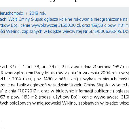
nieruchomości
2018 rok.
ach. Wójt Gminy Słupsk ogłasza kolejne rokowania nieograniczone na
ytków Bp) i cenie wywoławczej 31.600,00 zł. oraz 158/58 o pow. 1131 
ci Wiklino, zapisanych w księdze wieczystej Nr SL1S/00062604/5. Dz
art. 37 ust. 1, art. 38, art. 39 ust.2 ustawy z dnia 21 sierpnia 1997 r
z Rozporządzeniem Rady Ministrów z dnia 14 września 2004 roku w 
zU. z 2014 roku, poz. 1490 z późn. zm.) i wykazem nieruchomości 
nie na tablicy ogłoszeń w siedzibie Urzędu Gminy Słupsk i w sołectwie
a” z dnia 17.07.2017 r. oraz w biuletynie informacji publicznej) og
/57 o pow. 1193 m2 (rodzaj użytków Bp) i cenie wywoławczej 31.60
ych położonych w miejscowości Wiklino, zapisanych w księdze wiec
.