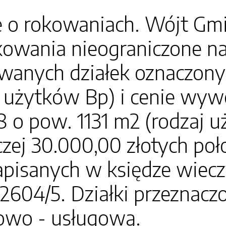
e o rokowaniach. Wójt Gmi
kowania nieograniczone n
anych działek oznaczonyc
 użytków Bp) i cenie wywo
8 o pow. 1131 m2 (rodzaj u
ej 30.000,00 złotych poł
apisanych w księdze wiecz
2604/5. Działki przeznac
owo - usługową.