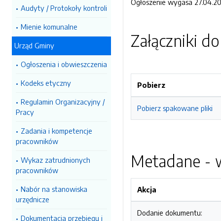
Ogłoszenie wygasa 27.04.201
Audyty / Protokoły kontroli
Mienie komunalne
Załączniki d
Urząd Gminy
Ogłoszenia i obwieszczenia
Kodeks etyczny
Pobierz
Regulamin Organizacyjny /
Pobierz spakowane pliki
Pracy
Zadania i kompetencje
pracowników
Metadane - w
Wykaz zatrudnionych
pracowników
Nabór na stanowiska
Akcja
urzędnicze
Dodanie dokumentu:
Dokumentacja przebiegu i