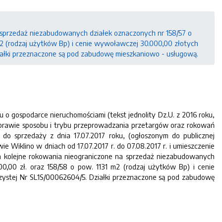
 sprzedaż niezabudowanych działek oznaczonych nr 158/57 o
m2 (rodzaj użytków Bp) i cenie wywoławczej 30.000,00 złotych
iałki przeznaczone są pod zabudowę mieszkaniowo - usługową.
oku o gospodarce nieruchomościami (tekst jednolity Dz.U. z 2016 roku,
sprawie sposobu i trybu przeprowadzania przetargów oraz rokowań
do sprzedaży z dnia 17.07.2017 roku, (ogłoszonym do publicznej
 Wiklino w dniach od 17.07.2017 r. do 07.08.2017 r. i umieszczenie
łasza kolejne rokowania nieograniczone na sprzedaż niezabudowanych
0,00 zł. oraz 158/58 o pow. 1131 m2 (rodzaj użytków Bp) i cenie
zystej Nr SL1S/00062604/5. Działki przeznaczone są pod zabudowę