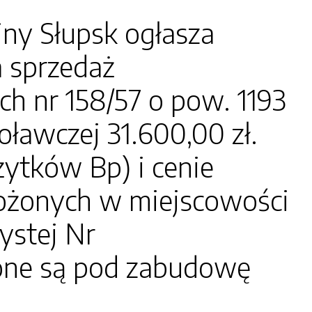
ny Słupsk ogłasza
a sprzedaż
h nr 158/57 o pow. 1193
ławczej 31.600,00 zł.
żytków Bp) i cenie
ożonych w miejscowości
ystej Nr
zone są pod zabudowę