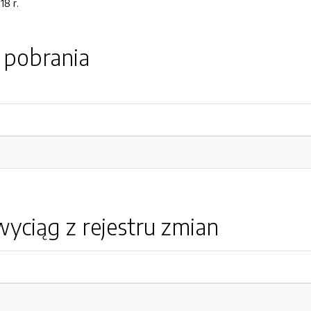
8 r.
o pobrania
yciąg z rejestru zmian