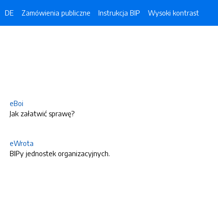
DE
Zamówienia publiczne
Instrukcja BIP
Wysoki kontrast
eBoi
Jak załatwić sprawę?
eWrota
BIPy jednostek organizacyjnych.