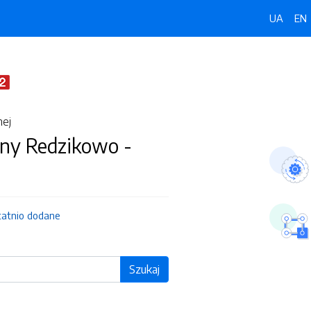
UA
EN
nej
ny Redzikowo -
tatnio dodane
Szukaj