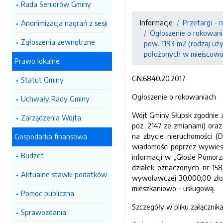
Rada Seniorów Gminy
Informacje
Przetargi - 
Anonimizacja nagrań z sesji
Ogłoszenie o rokowani
Zgłoszenia zewnętrzne
pow. 1193 m2 (rodzaj uż
położonych w miejscowoś
Prawo lokalne
GN.6840.20.2017
Statut Gminy
Ogłoszenie o rokowaniach
Uchwały Rady Gminy
Wójt Gminy Słupsk zgodnie z 
Zarządzenia Wójta
poz. 2147 ze zmianami) ora
na zbycie nieruchomości (D
Gospodarka finansowa
wiadomości poprzez wywiesze
Budżet
informacji w „Głosie Pomorz
działek oznaczonych nr 158
Aktualne stawki podatków
wywoławczej 30.000,00 złot
mieszkaniowo – usługową.
Pomoc publiczna
Szczegóły w pliku załącznika
Sprawozdania