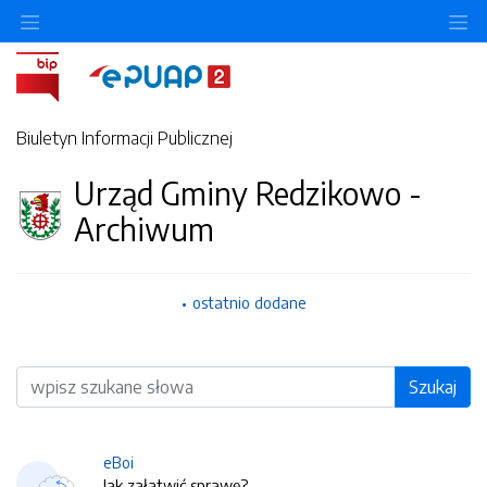
O
Biuletyn Informacji Publicznej
Urząd Gminy Redzikowo -
Archiwum
ostatnio dodane
Wyszukiwarka
Szukaj
eBoi
Jak załatwić sprawę?