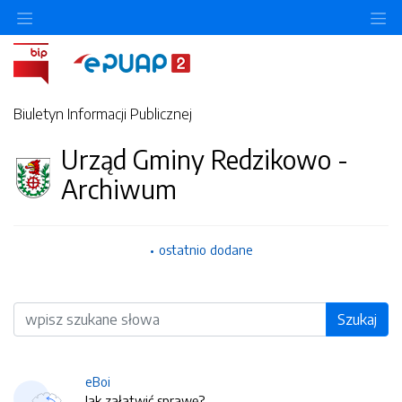
O
Biuletyn Informacji Publicznej
Urząd Gminy Redzikowo -
Archiwum
ostatnio dodane
Wyszukiwarka
Szukaj
eBoi
Jak załatwić sprawę?