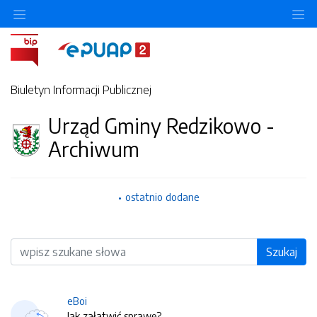
O
Biuletyn Informacji Publicznej
Urząd Gminy Redzikowo -
Archiwum
ostatnio dodane
Wyszukiwarka
Szukaj
eBoi
Jak załatwić sprawę?