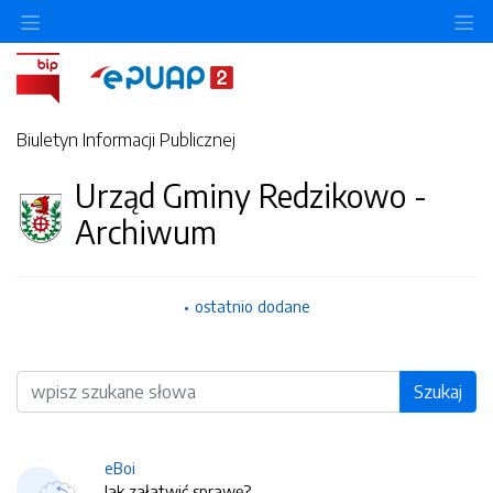
O
Biuletyn Informacji Publicznej
Urząd Gminy Redzikowo -
Archiwum
ostatnio dodane
Wyszukiwarka
Szukaj
eBoi
Jak załatwić sprawę?