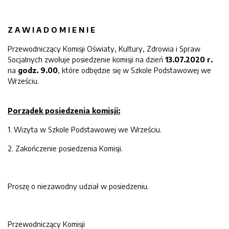
Z
A
W
I
A
D
O
M
I
E
N
I
E
Przewodniczący Komisji Oświaty, Kultury, Zdrowia i Spraw
Socjalnych zwołuje posiedzenie komisji na dzień
13
.07.2020 r.
na
godz. 9.00
, które odbędzie się w Szkole Podstawowej we
Wrześciu.
Porządek posiedzenia komisji:
1. Wizyta w Szkole Podstawowej we Wrześciu.
2. Zakończenie posiedzenia Komisji.
Proszę o niezawodny udział w posiedzeniu.
Przewodniczący Komisji