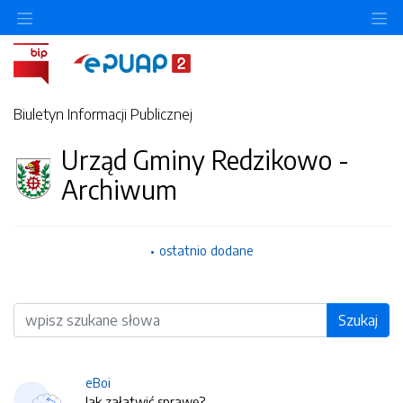
O
Biuletyn Informacji Publicznej
Urząd Gminy Redzikowo -
Archiwum
ostatnio dodane
Wyszukiwarka
Szukaj
eBoi
Jak załatwić sprawę?