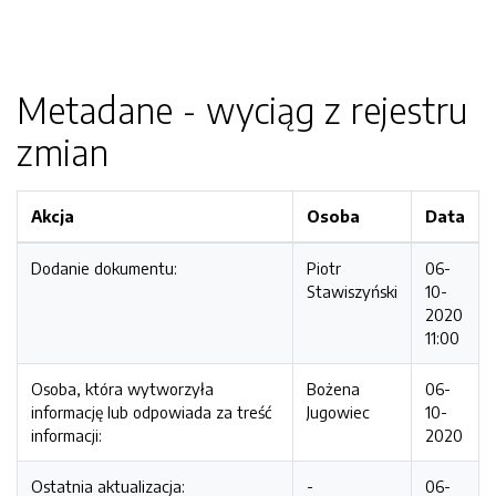
Metadane - wyciąg z rejestru
zmian
Akcja
Osoba
Data
Dodanie dokumentu:
Piotr
06-
Stawiszyński
10-
2020
11:00
Osoba, która wytworzyła
Bożena
06-
informację lub odpowiada za treść
Jugowiec
10-
informacji:
2020
Ostatnia aktualizacja:
-
06-