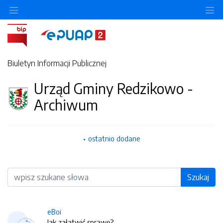
O
Biuletyn Informacji Publicznej
Urząd Gminy Redzikowo -
Archiwum
ostatnio dodane
Wyszukiwarka
Szukaj
eBoi
Jak załatwić sprawę?