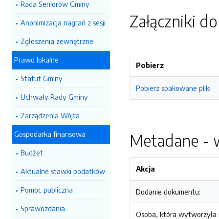
Rada Seniorów Gminy
Załączniki d
Anonimizacja nagrań z sesji
Zgłoszenia zewnętrzne
Prawo lokalne
Pobierz
Statut Gminy
Pobierz spakowane pliki
Uchwały Rady Gminy
Zarządzenia Wójta
Gospodarka finansowa
Metadane - w
Budżet
Akcja
Aktualne stawki podatków
Pomoc publiczna
Dodanie dokumentu:
Sprawozdania
Osoba, która wytworzyła i