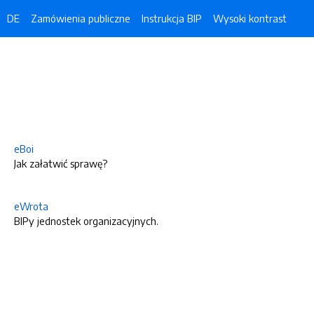
DE
Zamówienia publiczne
Instrukcja BIP
Wysoki kontrast
eBoi
Jak załatwić sprawę?
eWrota
BIPy jednostek organizacyjnych.