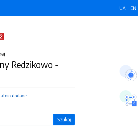
UA
EN
nej
ny Redzikowo -
tatnio dodane
Szukaj