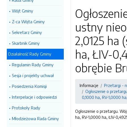
Rada Gminy
Ogłoszenie
Wójt Gminy
Z-ca Wójta Gminy
ustny nieo
Sekretarz Gminy
2,0125 ha 
Skarbnik Gminy
ha, ŁIV-0,
Działalność Rady Gminy
obrębie B
Regulamin Rady Gminy
Sesja i projekty uchwał
Informacje
Przetargi - 
Posiedzenia Komisji
Ogłoszenie o przetargu
Interpelacje i odpowiedzi
0,1000 ha, RV-1,0000 ha
Protokoły Rady
Ogłoszenie o przetargu. Wój
ha, RV-1,0000 ha, ŁIV-0,49
Młodzieżowa Rada Gminy