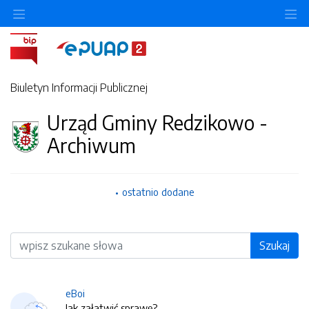
O
Biuletyn Informacji Publicznej
Urząd Gminy Redzikowo -
Archiwum
ostatnio dodane
Wyszukiwarka
Szukaj
eBoi
Jak załatwić sprawę?