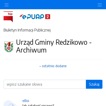
O
Biuletyn Informacji Publicznej
Urząd Gminy Redzikowo -
Archiwum
ostatnio dodane
Wyszukiwarka
Szukaj
eBoi
Jak załatwić sprawę?