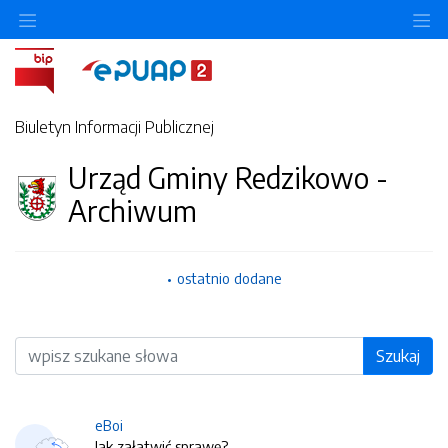
O
Biuletyn Informacji Publicznej
Urząd Gminy Redzikowo -
Archiwum
ostatnio dodane
Wyszukiwarka
Szukaj
eBoi
Jak załatwić sprawę?