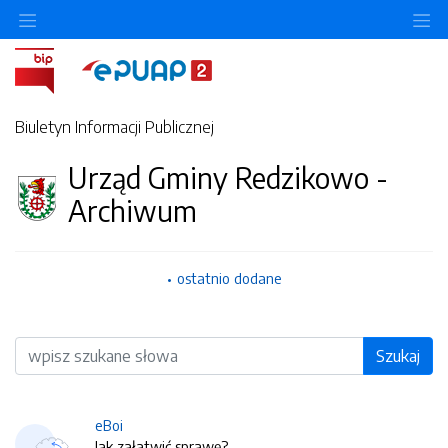
O
Biuletyn Informacji Publicznej
Urząd Gminy Redzikowo -
Archiwum
ostatnio dodane
Wyszukiwarka
Szukaj
eBoi
Jak załatwić sprawę?