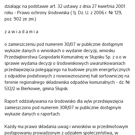
działając na podstawie art. 32 ustawy z dnia 27 kwietnia 2001
roku - Prawo ochrony środowiska ( tj. Dz. U. z 2006 r. Nr 129,
poz. 902 ze zm.)
z a w i a d a m i a
o zamieszczeniu pod numerem 30/07 w publicznie dostępnym
wykazie danych o wnioskach o wydanie decyzji, wniosku
Przedsiębiorstwa Gospodarki Komunalnej w Słupsku Sp. z o.o w
sprawie wydania decyzji o środowiskowych uwarunkowaniach
przedsięwzięcia polegającego na budowie pryzm energetycznych
z odpadów podsitowych z nowowznoszonej hali sortowniczej na
terenie regionalnego składowiska odpadów komunalnych - dz. Nr
532/2 w Bierkowie, gmina Słupsk.
Raport oddziaływania na środowisko dla w/w przedsięwzięcia
zamieszczono pod numerem 30R/07 w publicznie dostępnym
wykazie danych o raportach.
Każdy ma prawo składania uwag i wniosków w przedmiotowym
postępowaniu prowadzonym z udziałem społeczeństwa, w