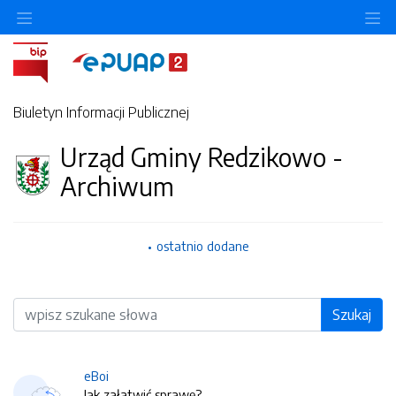
O
Biuletyn Informacji Publicznej
Urząd Gminy Redzikowo -
Archiwum
ostatnio dodane
Wyszukiwarka
Szukaj
eBoi
Jak załatwić sprawę?