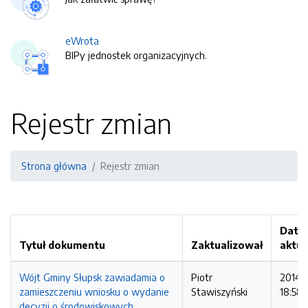
eWrota
BIPy jednostek organizacyjnych.
Rejestr zmian
Strona główna
Rejestr zmian
Data
Tytuł dokumentu
Zaktualizował
aktua
Wójt Gminy Słupsk zawiadamia o
Piotr
2014-
zamieszczeniu wniosku o wydanie
Stawiszyński
18:58:
decyzji o środowiskowych