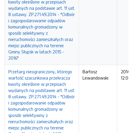
kwoty określone w przepisach
wydanych na podstawie art. 11 ust.
8 ustawy. ZP.271.49.2014 - "Odbiór
i zagospodarowanie odpadów
komunalnych gromadzony w
sposób selektywny z
nieruchomości zamieszkałych oraz
miejsc publicznych na terenie
Gminy Słupsk w latach 2015 -
2016"
Przetarg nieograniczony, którego
Bartosz
2014-1
wartość szacunkowa przekracza
Lewandowski
12:00:
kwoty określone w przepisach
wydanych na podstawie art. 11 ust.
8 ustawy. ZP.271.49.2014 - "Odbiór
i zagospodarowanie odpadów
komunalnych gromadzony w
sposób selektywny z
nieruchomości zamieszkałych oraz
miejsc publicznych na terenie