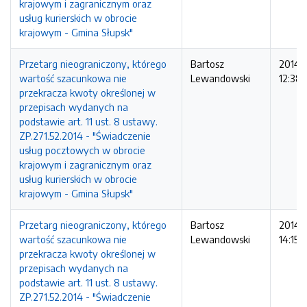
krajowym i zagranicznym oraz
usług kurierskich w obrocie
krajowym - Gmina Słupsk"
Przetarg nieograniczony, którego
Bartosz
2014-1
wartość szacunkowa nie
Lewandowski
12:38:
przekracza kwoty określonej w
przepisach wydanych na
podstawie art. 11 ust. 8 ustawy.
ZP.271.52.2014 - "Świadczenie
usług pocztowych w obrocie
krajowym i zagranicznym oraz
usług kurierskich w obrocie
krajowym - Gmina Słupsk"
Przetarg nieograniczony, którego
Bartosz
2014-1
wartość szacunkowa nie
Lewandowski
14:15:1
przekracza kwoty określonej w
przepisach wydanych na
podstawie art. 11 ust. 8 ustawy.
ZP.271.52.2014 - "Świadczenie