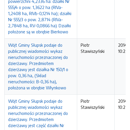
powierzchni 4,2336 ha: działki Nr
555/4 o pow. 1,3622 ha (RIVa-
1,2408 ha, RIVb-0,1214 ha); działki
Nr 555/3 o pow. 2,8714 (RIVa-
2,7848 ha, RV-0,0866 ha). Działki
położone są w obrębie Bierkowo
Wójt Gminy Słupsk podaje do
Piotr
2014-1
publicznej wiadomości wykaz
Stawiszyński
10:23:
nieruchomości przeznaczonej do
dzierżawy. Przedmiotem
dzierżawy jest działka Nr 150/1 o
pow. 0,36 ha, (Skład
nieruchomości: B-0,36 ha),
położona w obrębie Włynkowo
Wójt Gminy Słupsk podaje do
Piotr
2014-1
publicznej wiadomości wykaz
Stawiszyński
10:22:
nieruchomości przeznaczonej do
dzierżawy. Przedmiotem
dzierżawy jest część działki Nr