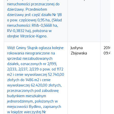
nieruchomości przeznaczonej do
dzierżawy. Przedmiotem
dzierżawy jest część działki Nr 1/8
o pow. częściowej 0,95 ha, (Skład
nieruchomości: RIVb-0,5668 ha,
RV-0,3832 ha), położona w
obrębie Wrzeście-Kępno.
Wójt Gminy Słupsk ogłasza kolejne
Justyna
2014-1
rokowania nieograniczone na
Zbijowska
09:48
sprzedaż niezabudowanych
działek, oznaczonych nr 2/199,
2/233, 2/237, 2/239 o pow. od 1172
m2 i cenie wywoławczej 52.740,00
złotych do 1486 m2 i cenie
wywoławczej 62.420,00 złotych,
przeznaczonych pod zabudowę
budynkiem mieszkalnym
jednorodzinnym, położonych w
miejscowości Bydlino, zapisanych
w księdze wieczystej Nr