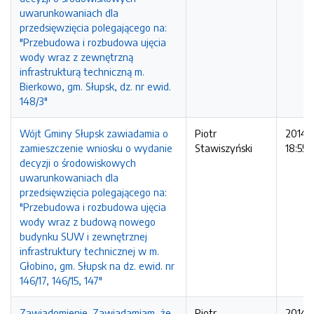
uwarunkowaniach dla
przedsięwzięcia polegającego na:
"Przebudowa i rozbudowa ujęcia
wody wraz z zewnętrzną
infrastrukturą techniczną m.
Bierkowo, gm. Słupsk, dz. nr ewid.
148/3"
Wójt Gminy Słupsk zawiadamia o
Piotr
2014-
zamieszczenie wniosku o wydanie
Stawiszyński
18:55:
decyzji o środowiskowych
uwarunkowaniach dla
przedsięwzięcia polegającego na:
"Przebudowa i rozbudowa ujęcia
wody wraz z budową nowego
budynku SUW i zewnętrznej
infrastruktury technicznej w m.
Głobino, gm. Słupsk na dz. ewid. nr
146/17, 146/15, 147"
Zawiadomienie. Zawiadamiam, że
Piotr
2014-