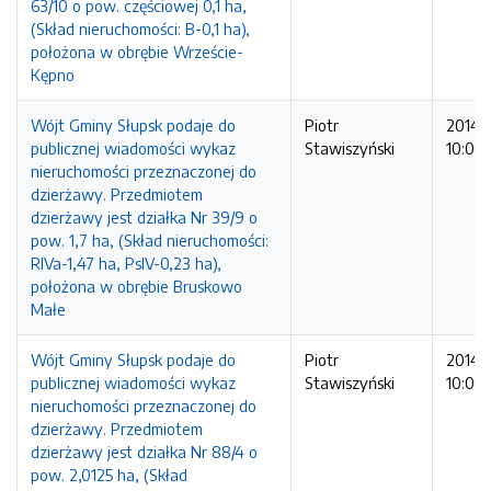
63/10 o pow. częściowej 0,1 ha,
(Skład nieruchomości: B-0,1 ha),
położona w obrębie Wrzeście-
Kępno
Wójt Gminy Słupsk podaje do
Piotr
2014-1
publicznej wiadomości wykaz
Stawiszyński
10:09:
nieruchomości przeznaczonej do
dzierżawy. Przedmiotem
dzierżawy jest działka Nr 39/9 o
pow. 1,7 ha, (Skład nieruchomości:
RIVa-1,47 ha, PsIV-0,23 ha),
położona w obrębie Bruskowo
Małe
Wójt Gminy Słupsk podaje do
Piotr
2014-1
publicznej wiadomości wykaz
Stawiszyński
10:07:
nieruchomości przeznaczonej do
dzierżawy. Przedmiotem
dzierżawy jest działka Nr 88/4 o
pow. 2,0125 ha, (Skład