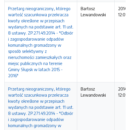
Przetarg nieograniczony, którego
Bartosz
2014-1
wartość szacunkowa przekracza
Lewandowski
12:01:
kwoty określone w przepisach
wydanych na podstawie art. 11 ust.
8 ustawy. ZP.271.49.2014 - "Odbiór
i zagospodarowanie odpadów
komunalnych gromadzony w
sposób selektywny z
nieruchomości zamieszkałych oraz
miejsc publicznych na terenie
Gminy Słupsk w latach 2015 -
2016"
Przetarg nieograniczony, którego
Bartosz
2014-1
wartość szacunkowa przekracza
Lewandowski
12:01:
kwoty określone w przepisach
wydanych na podstawie art. 11 ust.
8 ustawy. ZP.271.49.2014 - "Odbiór
i zagospodarowanie odpadów
komunalnych gromadzony w