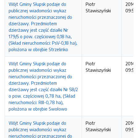
Wójt Gminy Słupsk podaje do
Piotr
2014-1
publicznej wiadomości wykaz
Stawiszyński
09:54
nieruchomości przeznaczonej do
dzierżawy. Przedmiotem
dzierżawy jest część działki Nr
179/5 o pow. częściowej 0,18 ha,
(Skład nieruchomości: PsV-0,18 ha),
położona w obrębie Strzelinko
Wójt Gminy Słupsk podaje do
Piotr
2014-1
publicznej wiadomości wykaz
Stawiszyński
09:53
nieruchomości przeznaczonej do
dzierżawy. Przedmiotem
dzierżawy jest część działki Nr 58/2
o pow. częściowej 0,78 ha, (Skład
nieruchomości: RIII-0,78 ha),
położona w obrębie Swołowo
Wójt Gminy Słupsk podaje do
Piotr
2014-1
publicznej wiadomości wykaz
Stawiszyński
09:52
nieruchomości przeznaczonej do