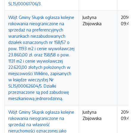
SL1S/00061706/3.
Wójt Gminy Słupsk ogłasza kolejne
Justyna
2014-1
rokowania nieograniczone na
Zbijowska
09:45:
sprzedaż na preferencyjnych
warunkach niezabudowanych
działek oznaczonych nr 158/57 o
pow. 1193 m2 i cenie wywoławczej
23.860,00 zł. oraz 158/58 o pow.
1131 m2 i cenie wywoławczej
22.620,00 złotych położonych w
miejscowości Wiklino, zapisanych
w księdze wieczystej Nr
SL1S/00062604/5. Działki
przeznaczone są pod zabudowę
mieszkaniową jednorodzinną.
Wójt Gminy Słupsk ogłasza kolejne
Justyna
2014-1
rokowania nieograniczone na
Zbijowska
09:42
sprzedaż na własność
nieruchomości oznaczonej jako