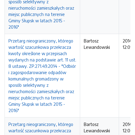
sposób selektywny z
nieruchomości zamieszkałych oraz
miejsc publicznych na terenie
Gminy Słupsk w latach 2015 -
2016"
Przetarg nieograniczony, którego
Bartosz
2014-1
wartość szacunkowa przekracza
Lewandowski
12:01:
kwoty określone w przepisach
wydanych na podstawie art. 11 ust.
8 ustawy. ZP.271.49.2014 - "Odbiór
i zagospodarowanie odpadów
komunalnych gromadzony w
sposób selektywny z
nieruchomości zamieszkałych oraz
miejsc publicznych na terenie
Gminy Słupsk w latach 2015 -
2016"
Przetarg nieograniczony, którego
Bartosz
2014-1
wartość szacunkowa przekracza
Lewandowski
12:00: