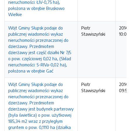
nieruchomości: ŁIV-0,75 ha),
położona w obrębie Bruskowo
Wielkie
Wójt Gminy Słupsk podaje do
Piotr
2014-1
publicznej wiadomości wykaz
Stawiszyński
10:01:
nieruchomości przeznaczonej do
dzierżawy. Przedmiotem
dzierżawy jest część działki Nr 7/5
o pow. częściowej 0,02 ha, (Skład
nieruchomości: S-RIVa-0,02 ha),
położona w obrębie Gać
Wójt Gminy Słupsk podaje do
Piotr
2014-1
publicznej wiadomości wykaz
Stawiszyński
09:59
nieruchomości przeznaczonej do
dzierżawy. Przedmiotem
dzierżawy jest budynek parterowy
(była świetlica) o pow. użytkowej
185,34 m2 wraz z przyległym
gruntem o pow. 0,1110 ha (działka