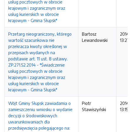
usług pocztowych w obrocie
krajowym i zagranicznym oraz
usług kurierskich w obrocie
krajowym - Gmina Słupsk"
Przetarg nieograniczony, którego
Bartosz
2014-1
wartość szacunkowa nie
Lewandowski
13:27:
przekracza kwoty określonej w
przepisach wydanych na
podstawie art. 11 ust. 8 ustawy.
ZP.271.52.2014 - "Świadczenie
usług pocztowych w obrocie
krajowym i zagranicznym oraz
usług kurierskich w obrocie
krajowym - Gmina Słupsk"
Wójt Gminy Słupsk zawiadamia o
Piotr
2014-1
zamieszczeniu wniosku o wydanie
Stawiszyński
13:15:
decyzji o środowiskowych
uwarunkowaniach dla
przedsięwzięcia polegającego na: