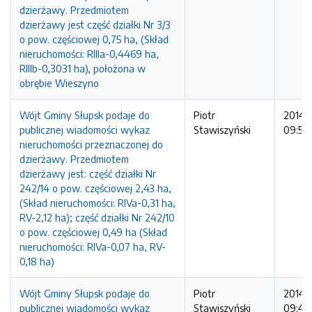
dzierżawy. Przedmiotem
dzierżawy jest część działki Nr 3/3
o pow. częściowej 0,75 ha, (Skład
nieruchomości: RIIIa-0,4469 ha,
RIIIb-0,3031 ha), położona w
obrębie Wieszyno
Wójt Gminy Słupsk podaje do
Piotr
2014-1
publicznej wiadomości wykaz
Stawiszyński
09:50
nieruchomości przeznaczonej do
dzierżawy. Przedmiotem
dzierżawy jest: część działki Nr
242/14 o pow. częściowej 2,43 ha,
(Skład nieruchomości: RIVa-0,31 ha,
RV-2,12 ha); część działki Nr 242/10
o pow. częściowej 0,49 ha (Skład
nieruchomości: RIVa-0,07 ha, RV-
0,18 ha)
Wójt Gminy Słupsk podaje do
Piotr
2014-1
publicznej wiadomości wykaz
Stawiszyński
09:48