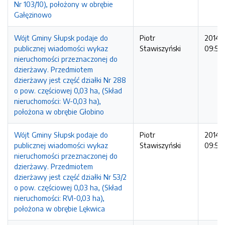
Nr 103/10), położony w obrębie
Gałęzinowo
Wójt Gminy Słupsk podaje do
Piotr
2014-1
publicznej wiadomości wykaz
Stawiszyński
09:58:
nieruchomości przeznaczonej do
dzierżawy. Przedmiotem
dzierżawy jest część działki Nr 288
o pow. częściowej 0,03 ha, (Skład
nieruchomości: W-0,03 ha),
położona w obrębie Głobino
Wójt Gminy Słupsk podaje do
Piotr
2014-1
publicznej wiadomości wykaz
Stawiszyński
09:56:
nieruchomości przeznaczonej do
dzierżawy. Przedmiotem
dzierżawy jest część działki Nr 53/2
o pow. częściowej 0,03 ha, (Skład
nieruchomości: RVI-0,03 ha),
położona w obrębie Lękwica