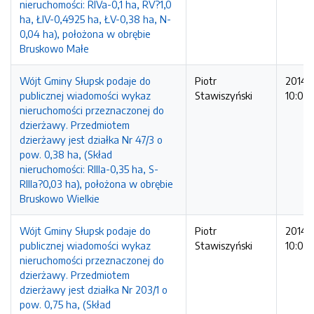
nieruchomości: RIVa-0,1 ha, RV?1,0
ha, ŁIV-0,4925 ha, ŁV-0,38 ha, N-
0,04 ha), położona w obrębie
Bruskowo Małe
Wójt Gminy Słupsk podaje do
Piotr
2014-1
publicznej wiadomości wykaz
Stawiszyński
10:03:
nieruchomości przeznaczonej do
dzierżawy. Przedmiotem
dzierżawy jest działka Nr 47/3 o
pow. 0,38 ha, (Skład
nieruchomości: RIIIa-0,35 ha, S-
RIIIa?0,03 ha), położona w obrębie
Bruskowo Wielkie
Wójt Gminy Słupsk podaje do
Piotr
2014-1
publicznej wiadomości wykaz
Stawiszyński
10:02:
nieruchomości przeznaczonej do
dzierżawy. Przedmiotem
dzierżawy jest działka Nr 203/1 o
pow. 0,75 ha, (Skład