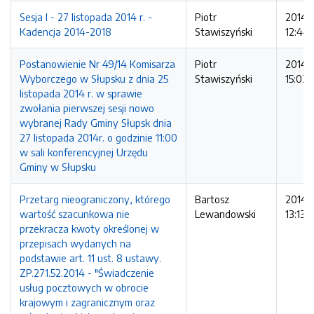
Sesja I - 27 listopada 2014 r. -
Piotr
2014-1
Kadencja 2014-2018
Stawiszyński
12:44
Postanowienie Nr 49/14 Komisarza
Piotr
2014-1
Wyborczego w Słupsku z dnia 25
Stawiszyński
15:03:
listopada 2014 r. w sprawie
zwołania pierwszej sesji nowo
wybranej Rady Gminy Słupsk dnia
27 listopada 2014r. o godzinie 11:00
w sali konferencyjnej Urzędu
Gminy w Słupsku
Przetarg nieograniczony, którego
Bartosz
2014-1
wartość szacunkowa nie
Lewandowski
13:13:
przekracza kwoty określonej w
przepisach wydanych na
podstawie art. 11 ust. 8 ustawy.
ZP.271.52.2014 - "Świadczenie
usług pocztowych w obrocie
krajowym i zagranicznym oraz