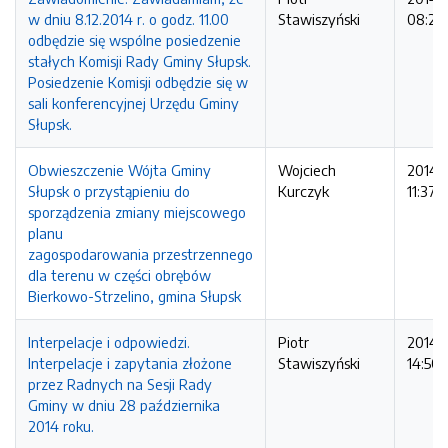
w dniu 8.12.2014 r. o godz. 11.00
Stawiszyński
08:21:
odbędzie się wspólne posiedzenie
stałych Komisji Rady Gminy Słupsk.
Posiedzenie Komisji odbędzie się w
sali konferencyjnej Urzędu Gminy
Słupsk.
Obwieszczenie Wójta Gminy
Wojciech
2014-
Słupsk o przystąpieniu do
Kurczyk
11:37:
sporządzenia zmiany miejscowego
planu
zagospodarowania przestrzennego
dla terenu w części obrębów
Bierkowo-Strzelino, gmina Słupsk
Interpelacje i odpowiedzi.
Piotr
2014-1
Interpelacje i zapytania złożone
Stawiszyński
14:50:
przez Radnych na Sesji Rady
Gminy w dniu 28 października
2014 roku.