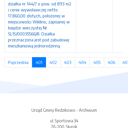
działka nr 144/7 o pow. od 893 m2
i cenie wywoławczej netto
17.860,00 złotych, położonej w
miejscowości Wiklino, zapisanej w
księdze wieczystej Nr
SL1S/00035566/8. Działka
przeznaczona jest pod zabudowę
mieszkaniową jednorodzinną.
Poprzednia
strona
401
(bieżąca strona)
402
strona
403
strona
404
strona
405
strona
406
strona
40
Urząd Gminy Redzikowo - Archiwum
ul. Sportowa 34
76-200, Słupsk