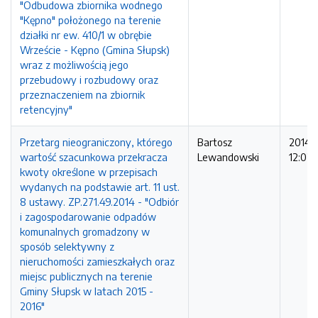
"Odbudowa zbiornika wodnego
"Kępno" położonego na terenie
działki nr ew. 410/1 w obrębie
Wrzeście - Kępno (Gmina Słupsk)
wraz z możliwością jego
przebudowy i rozbudowy oraz
przeznaczeniem na zbiornik
retencyjny"
Przetarg nieograniczony, którego
Bartosz
2014-1
wartość szacunkowa przekracza
Lewandowski
12:02:
kwoty określone w przepisach
wydanych na podstawie art. 11 ust.
8 ustawy. ZP.271.49.2014 - "Odbiór
i zagospodarowanie odpadów
komunalnych gromadzony w
sposób selektywny z
nieruchomości zamieszkałych oraz
miejsc publicznych na terenie
Gminy Słupsk w latach 2015 -
2016"