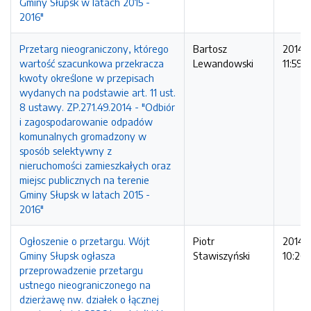
Gminy Słupsk w latach 2015 -
2016"
Przetarg nieograniczony, którego
Bartosz
2014-1
wartość szacunkowa przekracza
Lewandowski
11:59:5
kwoty określone w przepisach
wydanych na podstawie art. 11 ust.
8 ustawy. ZP.271.49.2014 - "Odbiór
i zagospodarowanie odpadów
komunalnych gromadzony w
sposób selektywny z
nieruchomości zamieszkałych oraz
miejsc publicznych na terenie
Gminy Słupsk w latach 2015 -
2016"
Ogłoszenie o przetargu. Wójt
Piotr
2014-1
Gminy Słupsk ogłasza
Stawiszyński
10:26:
przeprowadzenie przetargu
ustnego nieograniczonego na
dzierżawę nw. działek o łącznej