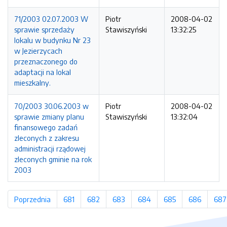
71/2003 02.07.2003 W
Piotr
2008-04-02
sprawie sprzedaży
Stawiszyński
13:32:25
lokalu w budynku Nr 23
w Jezierzycach
przeznaczonego do
adaptacji na lokal
mieszkalny.
70/2003 30.06.2003 w
Piotr
2008-04-02
sprawie zmiany planu
Stawiszyński
13:32:04
finansowego zadań
zleconych z zakresu
administracji rządowej
zleconych gminie na rok
2003
Poprzednia
strona
681
strona
682
strona
683
strona
684
strona
685
strona
686
strona
687