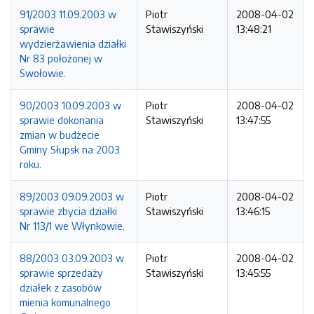
91/2003 11.09.2003 w
Piotr
2008-04-02
sprawie
Stawiszyński
13:48:21
wydzierżawienia działki
Nr 83 położonej w
Swołowie.
90/2003 10.09.2003 w
Piotr
2008-04-02
sprawie dokonania
Stawiszyński
13:47:55
zmian w budżecie
Gminy Słupsk na 2003
roku.
89/2003 09.09.2003 w
Piotr
2008-04-02
sprawie zbycia działki
Stawiszyński
13:46:15
Nr 113/1 we Włynkowie.
88/2003 03.09.2003 w
Piotr
2008-04-02
sprawie sprzedaży
Stawiszyński
13:45:55
działek z zasobów
mienia komunalnego