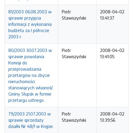
81/2003 06.08.2003 w
Piotr
2008-04-02
sprawie przyjęcia
Stawiszyński
13:41:37
informacji z wykonania
budżetu za I półrocze
2003 r.
80/2003 30.07.2003 w
Piotr
2008-04-02
sprawie powołania
Stawiszyński
13:41:05
Komisji do
przeprowadzania
przetargów na zbycie
nieruchomości
stanowiących własność
Gminy Słupsk w formie
przetargu ustnego.
79/2003 21.07.2003 w
Piotr
2008-04-02
sprawie sprzedaży
Stawiszyński
13:39:56
działki Nr 48/1 w Krępie.