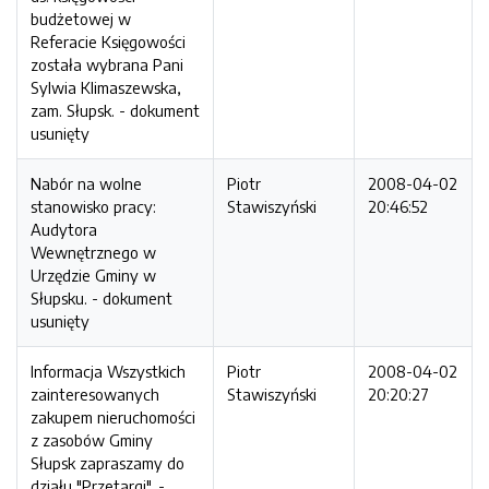
budżetowej w
Referacie Księgowości
została wybrana Pani
Sylwia Klimaszewska,
zam. Słupsk. - dokument
usunięty
Nabór na wolne
Piotr
2008-04-02
stanowisko pracy:
Stawiszyński
20:46:52
Audytora
Wewnętrznego w
Urzędzie Gminy w
Słupsku. - dokument
usunięty
Informacja Wszystkich
Piotr
2008-04-02
zainteresowanych
Stawiszyński
20:20:27
zakupem nieruchomości
z zasobów Gminy
Słupsk zapraszamy do
działu "Przetargi". -