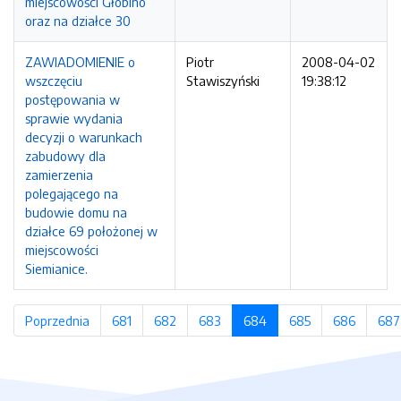
miejscowości Głobino
oraz na działce 30
ZAWIADOMIENIE o
Piotr
2008-04-02
wszczęciu
Stawiszyński
19:38:12
postępowania w
sprawie wydania
decyzji o warunkach
zabudowy dla
zamierzenia
polegającego na
budowie domu na
działce 69 położonej w
miejscowości
Siemianice.
Poprzednia
strona
681
strona
682
strona
683
strona
684
(bieżąca strona)
685
strona
686
strona
687