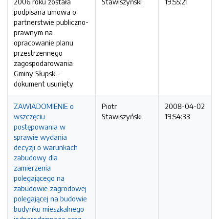
2006 roku została
Stawiszyński
19:55:21
podpisana umowa o
partnerstwie publiczno-
prawnym na
opracowanie planu
przestrzennego
zagospodarowania
Gminy Słupsk -
dokument usunięty
ZAWIADOMIENIE o
Piotr
2008-04-02
wszczęciu
Stawiszyński
19:54:33
postępowania w
sprawie wydania
decyzji o warunkach
zabudowy dla
zamierzenia
polegającego na
zabudowie zagrodowej
polegającej na budowie
budynku mieszkalnego