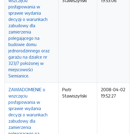
wszczęciu
Stawiszyński
19:53:06
postępowania w
sprawie wydania
decyzji o warunkach
zabudowy dla
zamierzenia
polegającego na
budowie domu
jednorodzinnego oraz
garażu na działce nr
323/7 położonej w
miejscowości
Siemianice.
ZAWIADOMIENIE o
Piotr
2008-04-02
wszczęciu
Stawiszyński
19:52:27
postępowania w
sprawie wydania
decyzji o warunkach
zabudowy dla
zamierzenia
polegającego na