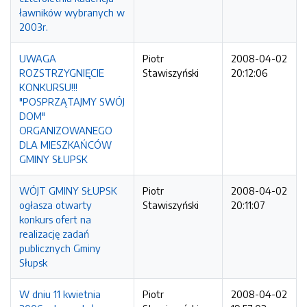
ławników wybranych w
2003r.
UWAGA
Piotr
2008-04-02
ROZSTRZYGNIĘCIE
Stawiszyński
20:12:06
KONKURSU!!!
"POSPRZĄTAJMY SWÓJ
DOM"
ORGANIZOWANEGO
DLA MIESZKAŃCÓW
GMINY SŁUPSK
WÓJT GMINY SŁUPSK
Piotr
2008-04-02
ogłasza otwarty
Stawiszyński
20:11:07
konkurs ofert na
realizację zadań
publicznych Gminy
Słupsk
W dniu 11 kwietnia
Piotr
2008-04-02