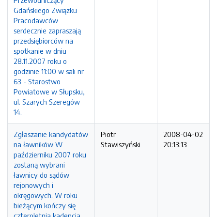
Przewodniczący
Gdańskiego Związku
Pracodawców
serdecznie zapraszają
przedsiębiorców na
spotkanie w dniu
28.11.2007 roku o
godzinie 11:00 w sali nr
63 - Starostwo
Powiatowe w Słupsku,
ul. Szarych Szeregów
14.
Zgłaszanie kandydatów
Piotr
2008-04-02
na ławników W
Stawiszyński
20:13:13
październiku 2007 roku
zostaną wybrani
ławnicy do sądów
rejonowych i
okręgowych. W roku
bieżącym kończy się
czteroletnia kadencja