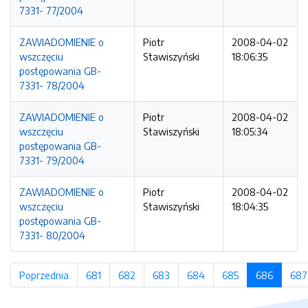
7331- 77/2004
ZAWIADOMIENIE o
Piotr
2008-04-02
wszczęciu
Stawiszyński
18:06:35
postępowania GB-
7331- 78/2004
ZAWIADOMIENIE o
Piotr
2008-04-02
wszczęciu
Stawiszyński
18:05:34
postępowania GB-
7331- 79/2004
ZAWIADOMIENIE o
Piotr
2008-04-02
wszczęciu
Stawiszyński
18:04:35
postępowania GB-
7331- 80/2004
Poprzednia
strona
681
strona
682
strona
683
strona
684
strona
685
strona
686
(bieżąc
687