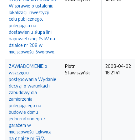
W sprawie o ustaleniu
lokalizacji inwestycji
celu publicznego,
polegająca na
dostawieniu słupa linii
napowietrznej 15 kV na
działce nr 208 w
miejscowości Swołowo.
ZAWIADOMIENIE o
Piotr
2008-04-02
wszczęciu
Stawiszyński
18:21:41
postępowania Wydanie
decyzji o warunkach
zabudowy dla
zamierzenia
polegającego na
budowie domu
jednorodzinnego z
garażem w
miejscowości Lękwica
na działce nr 53/2.