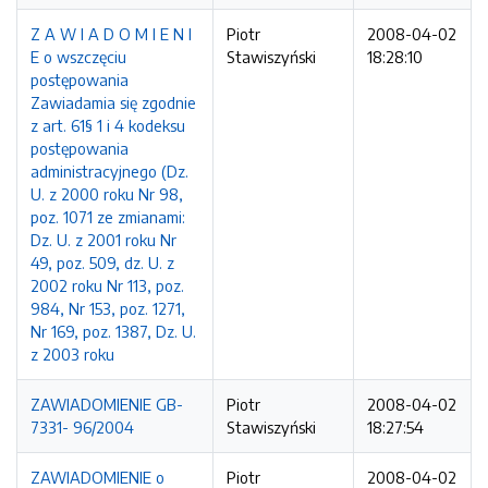
Z A W I A D O M I E N I
Piotr
2008-04-02
E o wszczęciu
Stawiszyński
18:28:10
postępowania
Zawiadamia się zgodnie
z art. 61§ 1 i 4 kodeksu
postępowania
administracyjnego (Dz.
U. z 2000 roku Nr 98,
poz. 1071 ze zmianami:
Dz. U. z 2001 roku Nr
49, poz. 509, dz. U. z
2002 roku Nr 113, poz.
984, Nr 153, poz. 1271,
Nr 169, poz. 1387, Dz. U.
z 2003 roku
ZAWIADOMIENIE GB-
Piotr
2008-04-02
7331- 96/2004
Stawiszyński
18:27:54
ZAWIADOMIENIE o
Piotr
2008-04-02