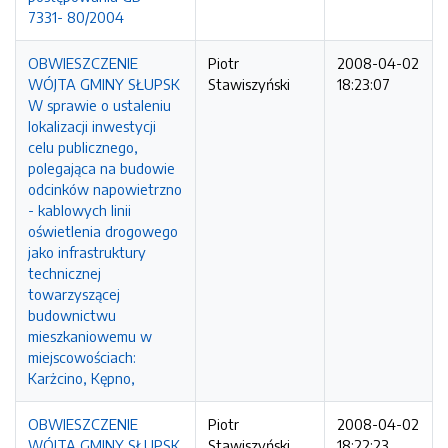
7331- 80/2004
OBWIESZCZENIE
Piotr
2008-04-02
WÓJTA GMINY SŁUPSK
Stawiszyński
18:23:07
W sprawie o ustaleniu
lokalizacji inwestycji
celu publicznego,
polegająca na budowie
odcinków napowietrzno
- kablowych linii
oświetlenia drogowego
jako infrastruktury
technicznej
towarzyszącej
budownictwu
mieszkaniowemu w
miejscowościach:
Karżcino, Kępno,
OBWIESZCZENIE
Piotr
2008-04-02
WÓJTA GMINY SŁUPSK
Stawiszyński
18:22:23