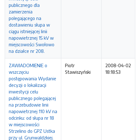
publicznego dla
zamierzenia
polegającego na
dostawieniu słupa w
ciągu istniejącej linii
napowietrznej 15 kV w
miejscowości Swołowo
na działce nr 208.
ZAWIADOMIENIE o
Piotr
2008-04-02
wszczęciu
Stawiszyński
18:18:53
postępowania Wydanie
decyzji o lokalizacji
inwestycji celu
publicznego polegającej
na przebudowie linii
napowietrznej 110 kV na
odcinku: od słupa nr 18
w miejscowości
Strzelino do GPZ Ustka
przy ul. Grunwaldzkiej.